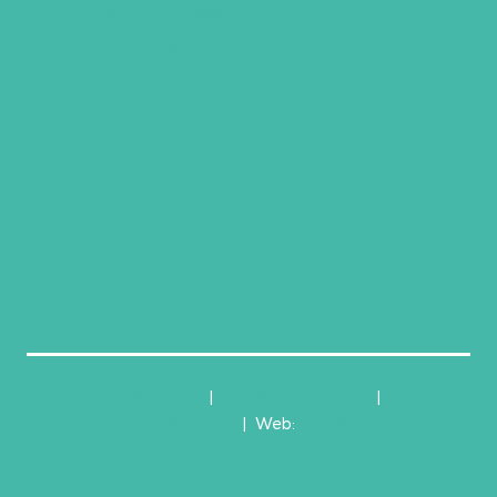
Plan de igualdad
Memoria Anual 2025
Sistema Interno de Información
Aviso legal
|
Política de cookies
|
Política de privacidad
| Web:
Bannister Global