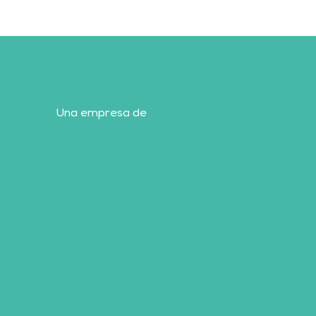
Una empresa de
Nuestras personas
Nuestro modelo
Te guiamos
Estancias temporales
Sostenibilidad
Innovación
Contacto
Empleo